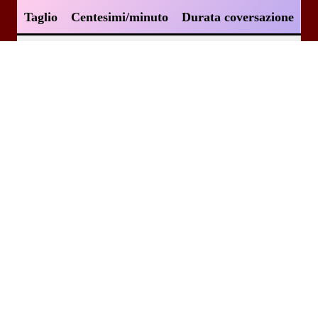
Taglio
Centesimi/minuto
Durata coversazione
€
Cents
Minuti
3
0.25
12
5
0.25
20
10
0.25
40
20
0.25
80
Dopo aver ricaricato chiama il numero
06.955.401.70
Chiama 06.955.401.70