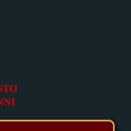
STO
NNI