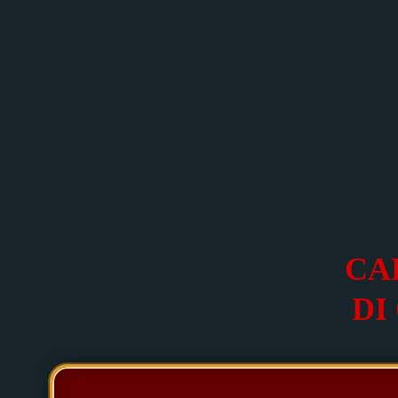
CA
DI