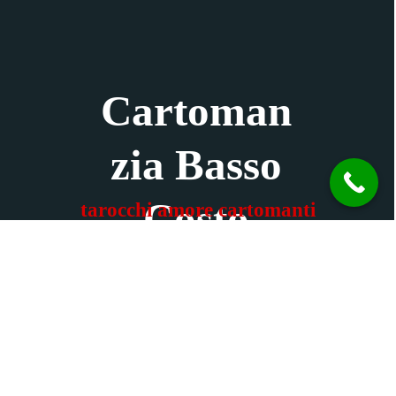
Cartoman
zia Basso
Costo
tarocchi amore cartomanti
RISPONDONO 24 ORE SU 24